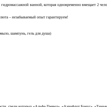
гидромассажной ванной, которая одновременно вмещает 2 чело
алюта – незабываемый опыт гарантируем!
мыло, шампунь, гель для душа)
сти, среди которых «Альфа-Тревел», «Аэрофлот Бонус», «Тинько