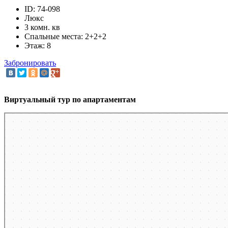
ID: 74-098
Люкс
3 комн. кв
Спальные места: 2+2+2
Этаж: 8
Забронировать
Виртуальный тур по апартаментам
Челябинск
Карта Челябинска с улицами и номерами домов — Яндекс Карты