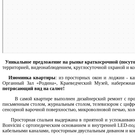
Уникальное предложение на рынке краткосрочной (посут
территорией, видеонаблюдением, круглосуточной охраной и к
Изюминка квартиры
: из просторных окон и лоджии - ка
Органный Зал «Родина», Краеведческий Музей, набережна
потрясающий вид на салют!
В самой квартире выполнен дизайнерский ремонт с продум
письменным столом, журнальным столом, телевизором с цифро
сенсорной варочной поверхностью, микроволновой печью, хол
Просторная спальня выдержана в приятной и успокаивающей
Bonvicini с ортопедическим основанием и внутренней LED-по
кабельными каналами, просторным двуспальным диваном и 