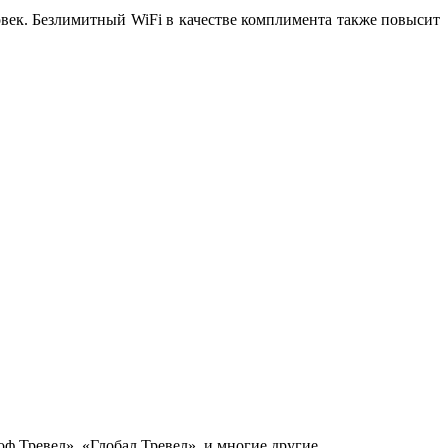
век. Безлимитный WiFi в качестве комплимента также повысит
ф Тревел», «Глобал Тревел», и многие другие.