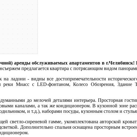
очной) аренды обслуживаемых апартаментов в г.Челябинск!
В
онсъержем предлагается квартира с потрясающим видом панорам
к на ладони - видны все достопримечательности историческог
я реки Миасс с LED-фонтаном, Колесо Обозрения, Здание 
анными до мелочей деталями интерьера. Просторная гостина
выми каналами, а так же кондиционером. В кухонной зоне рас
одильником, и т.д.), наборами посуды, кухонным столом и ст
 светло-сиреневой гамме, укомплектована авторской кроватью
дсветкой. Дополнительно спальня оснащена просторным встрое
кондиционером.