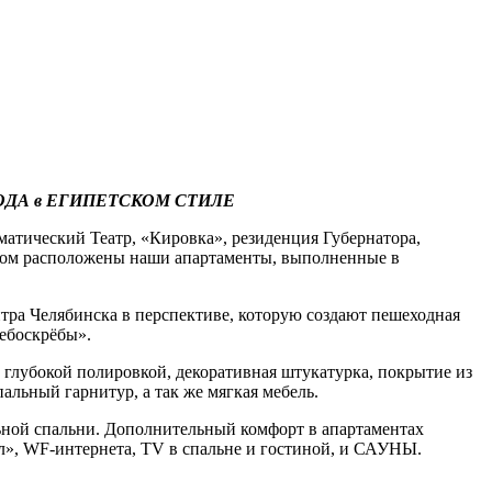
ОДА в ЕГИПЕТСКОМ СТИЛЕ
атический Театр, «Кировка», резиденция Губернатора,
ором расположены наши апартаменты, выполненные в
нтра Челябинска в перспективе, которую создают пешеходная
небоскрёбы».
 глубокой полировкой, декоративная штукатурка, покрытие из
альный гарнитур, а так же мягкая мебель.
ьной спальни. Дополнительный комфорт в апартаментах
л», WF-интернета, TV в спальне и гостиной, и САУНЫ.