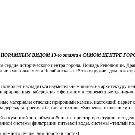
НОРАМНЫМ ВИДОМ 13-го этажа в САМОМ ЦЕНТРЕ ГОР
 сердце исторического центра города. Пощадь Революции, Драм
гие культовые места Челябинска – всё это окружает дом, в кот
й позволяет насладиться изумительным видом на архитектуру це
таврированная набережная с фонтаном и современные здания-«
тные материалы отделки: природный камень, настоящий паркет с
 дерева, встроенная бытовая техника «Siemens», итальянский сп
й и кухонной зон, объединённых в просторную студию, и отдел
оенной системы фильтрации питьевой воды, системы «тёплый по
х намного лучше, чем просто в гостях!