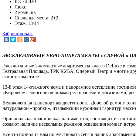
ID: 74-030
Люкс
2 комн. кв
Спальные места: 2+2
Этаж: 13/14
Забронировать
ЭКСКЛЮЗИВНЫЕ ЕВРО-АПАРТАМЕНТЫ с САУНОЙ и ПА
Эксклюзивные 2-комнатные апартаменты класса DeLuxe в самом
Театральная Площадь, ТРК КУБА, Оперный Театр и многие дру
египетском стиле.
13-й этаж 14-этажного дома и панорамное остекление гостино
«Кировка» с многочисленными ресторанами и магазинами, рес
Великолепная транспортная доступность. Дорогой ремонт, эли
натуральной «пробки», итальянский кухонный гарнитур массива
Оригинальная планировка апартаментов, состоящих из гостино
создают наличие нескольких режимов освещения комнат, встр
Всё это позволит Вам почувствовать себя в наших апартамента