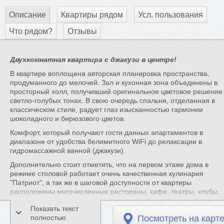
Описание
Квартиры рядом
Усл. пользования
Что рядом?
Отзывы
Двухкомнатная квартира с джакузи в центре!
В квартире воплощена авторская планировка пространства,
продуманного до мелочей. Зал и кухонная зона объединены в
просторный холл, получивший оригинальное цветовое решение
светло-голубых тонах. В свою очередь спальня, отделанная в
классическом стиле, радует глаз изысканностью гармонии
шоколадного и бирюзового цветов.
Комфорт, который получают гости данных апартаментов в
диапазоне от удобства белимитного WiFi до релаксации в
гидромассажной ванной (джакузи).
Дополнительно стоит отметить, что на первом этаже дома в
режиме столовой работает очень качественная кулинария
"Патриот", а так же в шаговой доступности от квартиры
расположены мнгочисленные рестораны, кафе, театры, клубы,
ТРК и прочие объекты богатой инфрастуктуры исторического и
Показать текст
культурного центра г.Челябинска.
полностью
Посмотреть на карт
В стоимость проживания так же включены: