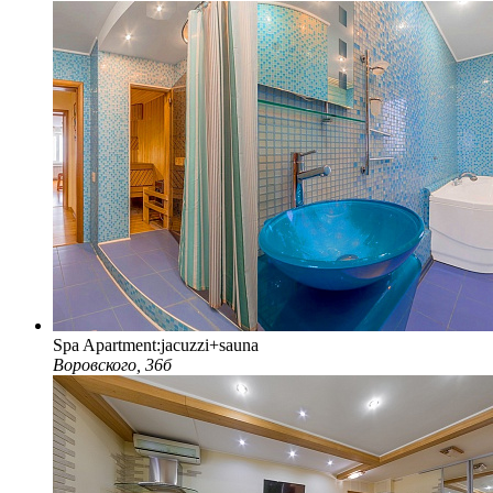
Spa Apartment:jacuzzi+sauna
Воровского, 36б