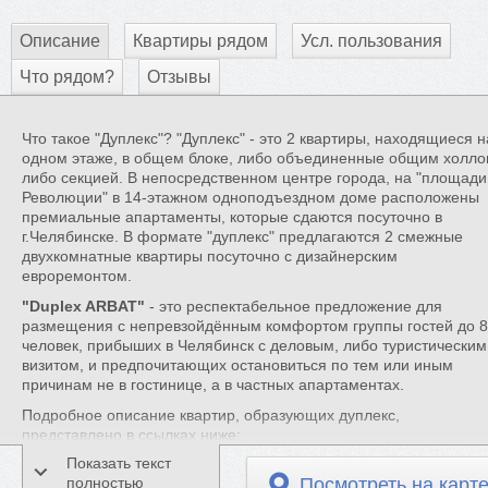
Описание
Квартиры рядом
Усл. пользования
Что рядом?
Отзывы
Что такое "Дуплекс"? "Дуплекс" - это 2 квартиры, находящиеся н
одном этаже, в общем блоке, либо объединенные общим холло
либо секцией. В непосредственном центре города, на "площади
Революции" в 14-этажном одноподъездном доме расположены
премиальные апартаменты, которые сдаются посуточно в
г.Челябинске. В формате "дуплекс" предлагаются 2 смежные
двухкомнатные квартиры посуточно с дизайнерским
евроремонтом.
"Duplex ARBAT"
- это респектабельное предложение для
размещения с непревзойдённым комфортом группы гостей до 8
человек, прибыших в Челябинск с деловым, либо туристическим
визитом, и предпочитающих остановиться по тем или иным
причинам не в гостинице, а в частных апартаментах.
Подробное описание квартир, образующих дуплекс,
представлено в ссылках ниже:
Показать текст
"Luxor" 2 комнатные апартаменты с сауной (ID 74-030)
полностью
Посмотреть на карт
"Art Deco de Luxe" 2 комнатные апартаменты с джакузи (ID