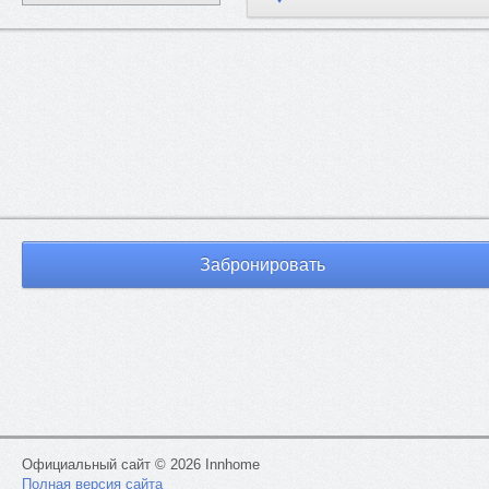
- белое свежее пастельное белье и полотенца
Возможные способы оплаты:
- наличные
- банковские карты,
- безналичное перечисление на расчетный счет (для юр.лиц)
- бонусными баллами различных туристических систем
лояльности, среди которых «Альфа-Тревел», «Аэрофлот Бонус»
«Тинькоф Тревел», «Глобал Тревел», и многие другие.
- дистанционная оплата
Предоставляются отчетные документы для
Забронировать
бухгалтерии:
- кассовый чек с QR-кодом и квитанция (при оплате наличными,
либо картой)
- акт оказанных услуг (при оплате по безналичному расчету для
юрлиц)
Кэшбэк
При оплате проживания картами с повышенным кэшбэком в
категории "Путешествия" начисляется кэшбэк от 5% до 10% от
Официальный сайт © 2026 Innhome
суммы чека в зависимости от банка-эмитента карты
Полная версия сайта