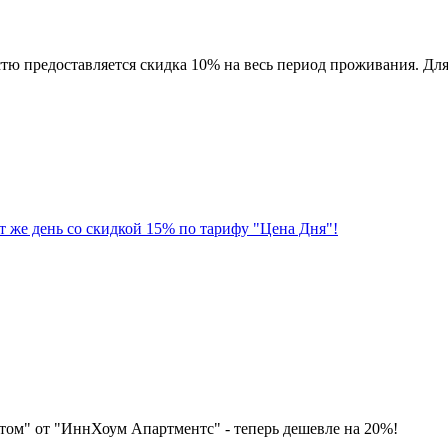
тю предоставляется скидка 10% на весь период проживания. Дл
т же день со скидкой 15% по тарифу "Цена Дня"!
том" от "ИннХоум Апартментс" - теперь дешевле на 20%!