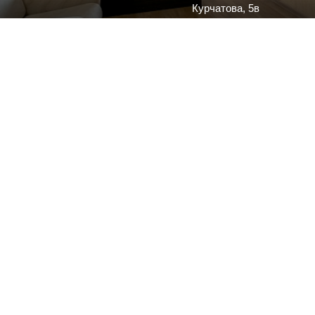
Курчатова, 5в
Business Apartme
3 комн. кв
Красная, 48