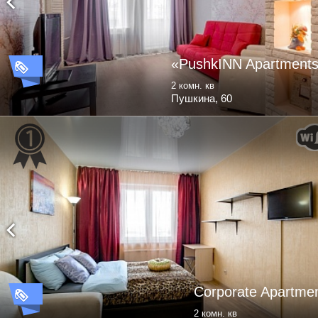
«PushkINN Apartment
2 комн. кв
Пушкина, 60
Corporate Apartme
2 комн. кв