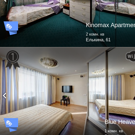
Kinomax Apartme
2 комн. кв
Елькина, 61
Blue Heav
1 комн. кв