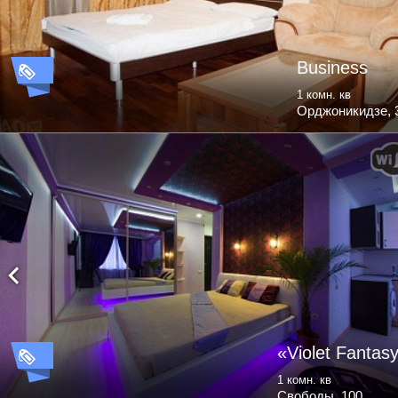
Business
1 комн. кв
Орджоникидзе, 
«Violet Fantas
1 комн. кв
Свободы, 100