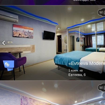
«Evteeva Moder
1 комн. кв
Евтеева, 6