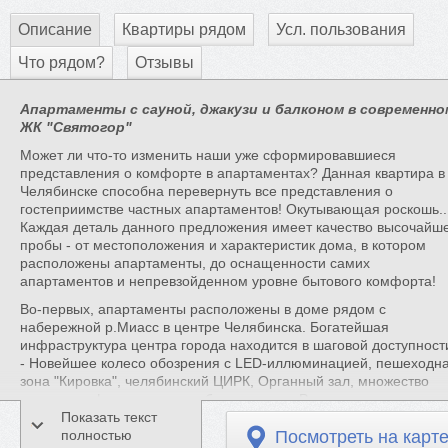
Описание
Квартиры рядом
Усл. пользования
Что рядом?
Отзывы
Апартаменты с сауной, джакузи и балконом в современно
ЖК "Святогор"
Может ли что-то изменить наши уже сформировавшиеся
представления о комфорте в апартаментах? Данная квартира в
Челябинске способна перевернуть все представления о
гостеприимстве частных апартаментов! Окутывающая роскошь..
Каждая деталь данного предложения имеет качество высочайш
пробы - от местоположения и характеристик дома, в котором
расположены апартаменты, до оснащенности самих
апартаментов и непревзойденном уровне бытового комфорта!
Во-первых, апартаменты расположены в доме рядом с
набережной р.Миасс в центре Челябинска. Богатейшая
инфраструктура центра города находится в шаговой доступност
- Новейшее колесо обозрения с LED-иллюминацией, пешеходн
зона "Кировка", челябинский ЦИРК, Органный зал, множество
театров, кафе, ресторанов, бутиков, и т.д. Расположение дома т
же отличает хорошая транспортная доступность.
Показать текст
полностью
Посмотреть на карт
Во-вторых, дом относится к категории "элитный", о чем