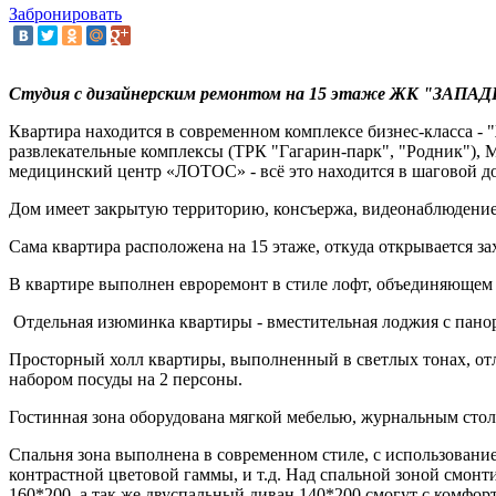
Забронировать
Студия с дизайнерским ремонтом на 15 этаже ЖК "ЗАП
Квартира находится в современном комплексе бизнес-класса -
развлекательные комплексы (ТРК "Гагарин-парк", "Родник"),
медицинский центр «ЛОТОС» - всё это находится в шаговой д
Дом имеет закрытую территорию, консъержа, видеонаблюдение
Сама квартира расположена на 15 этаже, откуда открывается з
В квартире выполнен евроремонт в стиле лофт, объединяющем
Отдельная изюминка квартиры - вместительная лоджия с пано
Просторный холл квартиры, выполненный в светлых тонах, от
набором посуды на 2 персоны.
Гостинная зона оборудована мягкой мебелью, журнальным стол
Спальня зона выполнена в современном стиле, с использовани
контрастной цветовой гаммы, и т.д. Над спальной зоной смон
160*200, а так же двуспальный диван 140*200 смогут с комфо