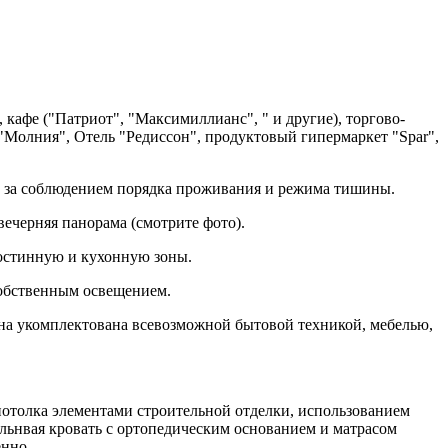
афе ("Патриот", "Максимиллианс", " и другие), торгово-
Молния", Отель "Редиссон", продуктовый гипермаркет "Spar",
р за соблюдением порядка проживания и режима тишины.
вечерняя панорама (смотрите фото).
гостинную и кухонную зоны.
собственным освещением.
она укомплектована всевозможной бытовой техникой, мебелью,
потолка элементами строительной отделки, использованием
альнвая кровать с ортопедическим основанием и матрасом
менно.