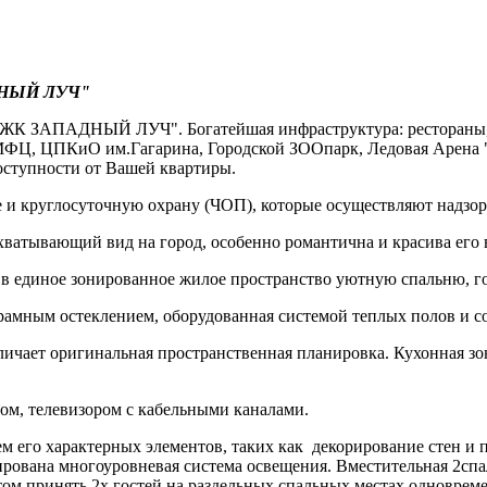
АДНЫЙ ЛУЧ"
 "ЖК ЗАПАДНЫЙ ЛУЧ". Богатейшая инфраструктура: рестораны, к
 МФЦ, ЦПКиО им.Гагарина, Городской ЗООпарк, Ледовая Арена "
оступности от Вашей квартиры.
 и круглосуточную охрану (ЧОП), которые осуществляют надзо
ахватывающий вид на город, особенно романтична и красива его 
 в единое зонированное жилое пространство уютную спальню, 
рамным остеклением, оборудованная системой теплых полов и 
личает оригинальная пространственная планировка. Кухонная з
ом, телевизором с кабельными каналами.
ем его характерных элементов, таких как декорирование стен и 
тирована многоуровневая система освещения. Вместительная 2сп
ртом принять 2х гостей на раздельных спальных местах одновре