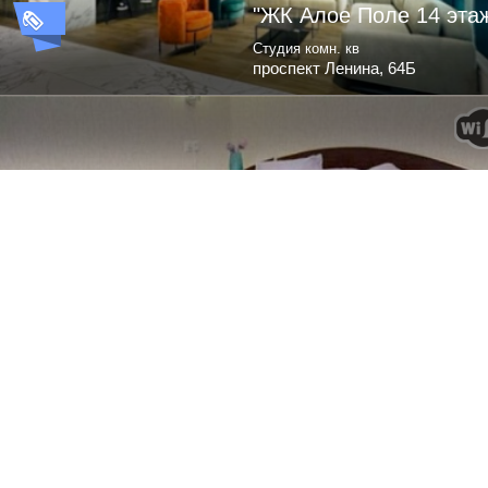
"ЖК Алое Поле 14 эта
Студия комн. кв
проспект Ленина, 64Б
Standart
1 комн. кв
Цвиллинга, 