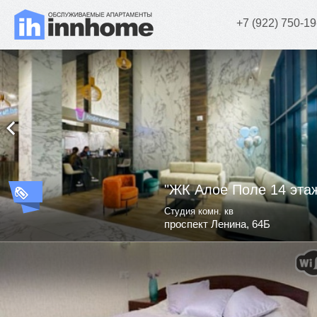
+7 (922) 750-19
"ЖК Алое Поле 14 эта
Студия комн. кв
проспект Ленина, 64Б