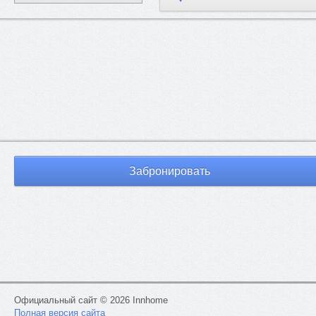
Возможные способы оплаты:
- наличные
- банковские карты,
- безналичное перечисление на расчетный счет (для юр.лиц)
- бонусными баллами различных туристических систем
лояльности, среди которых «Альфа-Тревел», «Аэрофлот Бонус»
«Тинькоф Тревел», «Глобал Тревел», и многие другие.
- дистанционная оплата
Предоставляются отчетные документы для
бухгалтерии:
Забронировать
- кассовый чек с QR-кодом и квитанция (при оплате наличными,
либо картой)
- акт оказанных услуг (при оплате по безналичному расчету для
юрлиц)
Кэшбэк
При оплате проживания картами с повышенным кэшбэком в
категории "Путешествия" начисляется кэшбэк от 5% до 10% от
суммы чека в зависимости от банка-эмитента карты
Официальный сайт © 2026 Innhome
Компания "ИннХоум Апартментс" предлагает более 70 вариант
Полная версия сайта